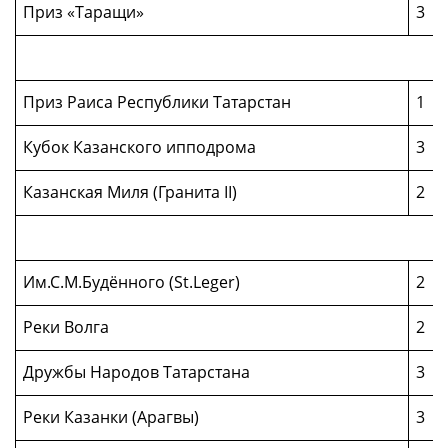
Приз «Таращи»
3
Приз Раиса Республики Татарстан
1
Кубок Казанского ипподрома
3
Казанская Миля (Гранита II)
2
Им.С.М.Будённого (St.Leger)
2
Реки Волга
2
Дружбы Народов Татарстана
3
Реки Казанки (Арагвы)
3